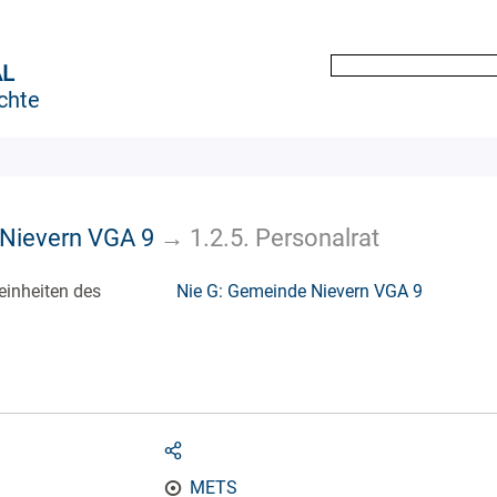
AL
chte
 Nievern VGA 9
→
1.2.5. Personalrat
einheiten des
Nie G: Gemeinde Nievern VGA 9
METS