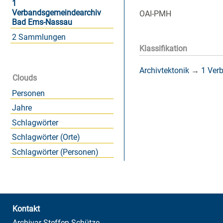
1
Verbandsgemeindearchiv
OAI-PMH
Bad Ems-Nassau
2 Sammlungen
Klassifikation
Archivtektonik
→
1 Ver
Clouds
Personen
Jahre
Schlagwörter
Schlagwörter (Orte)
Schlagwörter (Personen)
Kontakt
Archivar Steffen Schütze