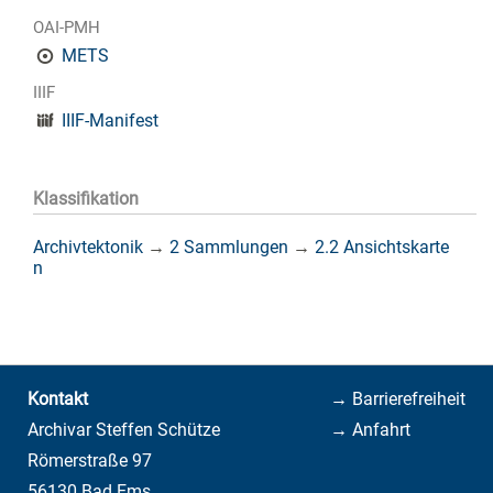
OAI-PMH
METS
IIIF
IIIF-Manifest
Klassifikation
Archivtektonik
→
2 Sammlungen
→
2.2 Ansichtskarte
n
Kontakt
→ Barrierefreiheit
Archivar Steffen Schütze
→ Anfahrt
Römerstraße 97
56130 Bad Ems