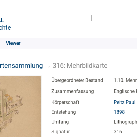
AL
chte
Viewer
artensammlung
→
316: Mehrbildkarte
Übergeordneter Bestand
1.10. Mehr
Zusammenfassung
Englische 
Körperschaft
Peitz Paul
Entstehung
1898
Umfang
Lithographi
Signatur
316