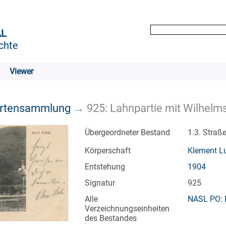
AL
chte
Viewer
artensammlung
→
925: Lahnpartie mit Wilhelm
Übergeordneter Bestand
1.3. Straß
Körperschaft
Klement Lu
Entstehung
1904
Signatur
925
Alle
NASL PO: 
Verzeichnungseinheiten
des Bestandes