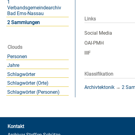
1
Verbandsgemeindearchiv
Bad Ems-Nassau
Links
2 Sammlungen
Social Media
OAI-PMH
Clouds
IIIF
Personen
Jahre
Klassifikation
Schlagwörter
Schlagwörter (Orte)
Archivtektonik
→
2 Sa
Schlagwörter (Personen)
Kontakt
Archivar Steffen Schütze