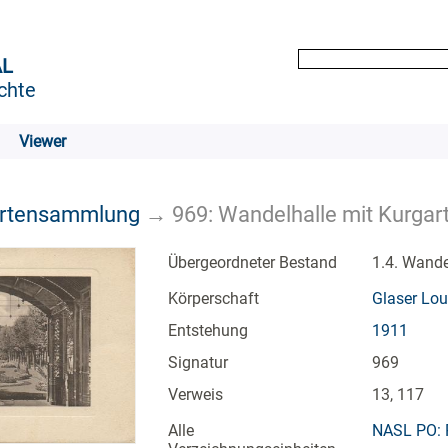
AL
chte
Viewer
artensammlung
→
969: Wandelhalle mit Kurgar
Übergeordneter Bestand
1.4. Wande
Körperschaft
Glaser Lou
Entstehung
1911
Signatur
969
Verweis
13, 117
Alle
NASL PO: 