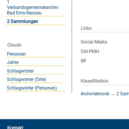
1
Verbandsgemeindearchiv
Bad Ems-Nassau
2 Sammlungen
Links
Social Media
Clouds
OAI-PMH
Personen
IIIF
Jahre
Schlagwörter
Schlagwörter (Orte)
Klassifikation
Schlagwörter (Personen)
Archivtektonik
→
2 Sa
Kontakt