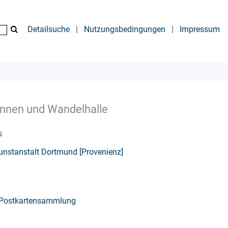
Detailsuche
|
Nutzungsbedingungen
|
Impressum
unnen und Wandelhalle
s
nstanstalt Dortmund [Provenienz]
Postkartensammlung