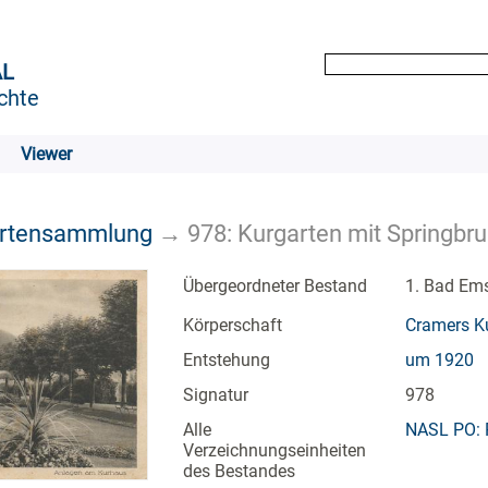
AL
chte
Viewer
artensammlung
→
978: Kurgarten mit Springbr
Übergeordneter Bestand
1. Bad Em
Körperschaft
Cramers Ku
Entstehung
um 1920
Signatur
978
Alle
NASL PO: 
Verzeichnungseinheiten
des Bestandes