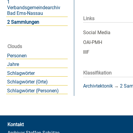
1
Verbandsgemeindearchiv
Bad Ems-Nassau
Links
2 Sammlungen
Social Media
OAI-PMH
Clouds
IIIF
Personen
Jahre
Klassifikation
Schlagwörter
Schlagwörter (Orte)
Archivtektonik
→
2 Sa
Schlagwörter (Personen)
Kontakt
Archivar Steffen Schütze