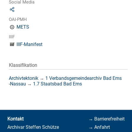
Social Media
OAI-PMH
METS
IIIF
IIIF-Manifest
Klassifikation
Archivtektonik
→
1 Verbandsgemeindearchiv Bad Ems
-Nassau
→
1.7 Staatsbad Bad Ems
Kontakt
→ Barrierefreiheit
Archivar Steffen Schütze
→ Anfahrt