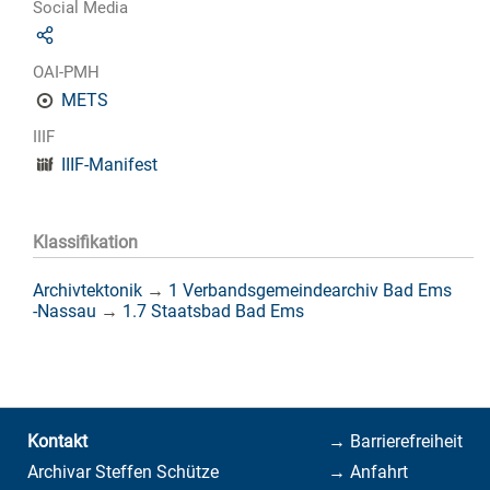
Social Media
OAI-PMH
METS
IIIF
IIIF-Manifest
Klassifikation
Archivtektonik
→
1 Verbandsgemeindearchiv Bad Ems
-Nassau
→
1.7 Staatsbad Bad Ems
Kontakt
→ Barrierefreiheit
Archivar Steffen Schütze
→ Anfahrt