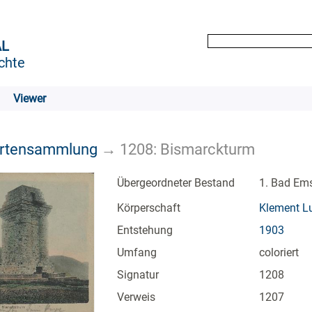
AL
chte
Viewer
artensammlung
→
1208: Bismarckturm
Übergeordneter Bestand
1. Bad Em
Körperschaft
Klement Lu
Entstehung
1903
Umfang
coloriert
Signatur
1208
Verweis
1207