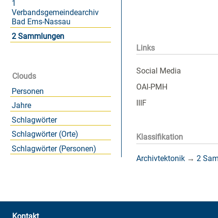
1
Verbandsgemeindearchiv
Bad Ems-Nassau
2 Sammlungen
Links
Social Media
Clouds
OAI-PMH
Personen
IIIF
Jahre
Schlagwörter
Schlagwörter (Orte)
Klassifikation
Schlagwörter (Personen)
Archivtektonik
→
2 Sa
Kontakt