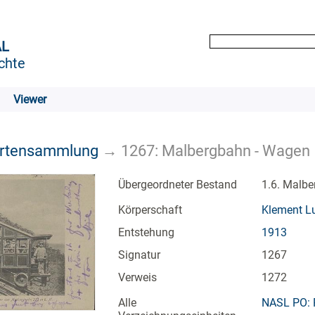
AL
chte
Viewer
artensammlung
→
1267: Malbergbahn - Wagen
Übergeordneter Bestand
1.6. Malb
Körperschaft
Klement Lu
Entstehung
1913
Signatur
1267
Verweis
1272
Alle
NASL PO: 