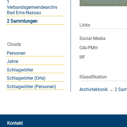
1
Verbandsgemeindearchiv
Bad Ems-Nassau
2 Sammlungen
Links
Social Media
Clouds
OAI-PMH
Personen
IIIF
Jahre
Schlagwörter
Klassifikation
Schlagwörter (Orte)
Schlagwörter (Personen)
Archivtektonik
→
2 Sa
Kontakt