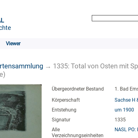
AL
chte
Viewer
artensammlung
→
1335: Total von Osten mit Sp
e)
Übergeordneter Bestand
1. Bad Em
Körperschaft
Sachse H &
Entstehung
um 1900
Signatur
1335
Alle
NASL PO: 
Verzeichnungseinheiten