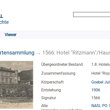
AL
chte
Viewer
artensammlung
→
1566: Hotel "Ritzmann"/Haus
Übergeordneter Bestand
1.8. Hotel
Zusammenfassung
Hotel "Roya
Körperschaft
Goebel Jul
Entstehung
1906
Signatur
1566
Alle
NASL PO: 