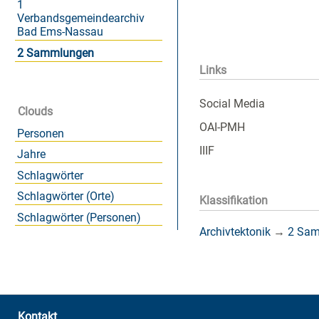
1
Verbandsgemeindearchiv
Bad Ems-Nassau
2 Sammlungen
Links
Social Media
Clouds
OAI-PMH
Personen
IIIF
Jahre
Schlagwörter
Schlagwörter (Orte)
Klassifikation
Schlagwörter (Personen)
Archivtektonik
→
2 Sa
Kontakt