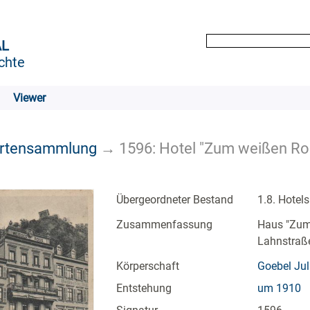
AL
chte
Viewer
artensammlung
→
1596: Hotel "Zum weißen Ro
Übergeordneter Bestand
1.8. Hotel
Zusammenfassung
Haus "Zum
Lahnstraße
Körperschaft
Goebel Jul
Entstehung
um 1910