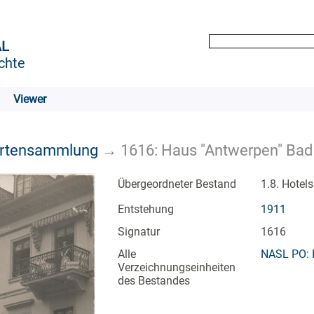
AL
chte
Viewer
artensammlung
→
1616: Haus "Antwerpen" Bad
Übergeordneter Bestand
1.8. Hotel
Entstehung
1911
Signatur
1616
Alle
NASL PO: 
Verzeichnungseinheiten
des Bestandes