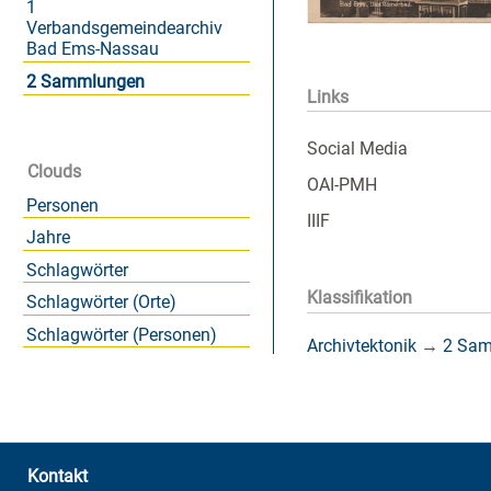
1
Verbandsgemeindearchiv
Bad Ems-Nassau
2 Sammlungen
Links
Social Media
Clouds
OAI-PMH
Personen
IIIF
Jahre
Schlagwörter
Klassifikation
Schlagwörter (Orte)
Schlagwörter (Personen)
Archivtektonik
→
2 Sa
Kontakt