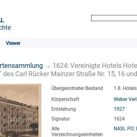
AL
chte
Viewer
artensammlung
→
1624: Vereinigte Hotels Hotel
 des Carl Rücker Mainzer Straße Nr. 15, 16 un
Übergeordneter Bestand
1.8. Hotel
Körperschaft
Weber Verl
Entstehung
1927
Signatur
1624
Alle
NASL PO: 
Verzeichnungseinheiten