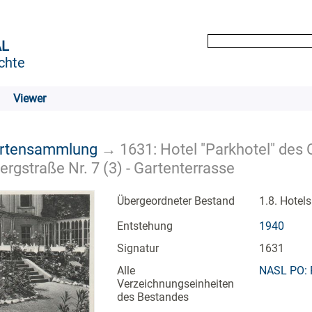
AL
chte
Viewer
artensammlung
→
1631: Hotel "Parkhotel" des
rgstraße Nr. 7 (3) - Gartenterrasse
Übergeordneter Bestand
1.8. Hotel
Entstehung
1940
Signatur
1631
Alle
NASL PO: 
Verzeichnungseinheiten
des Bestandes