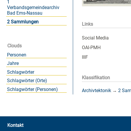
1
Verbandsgemeindearchiv
Bad Ems-Nassau
2 Sammlungen
Links
Social Media
Clouds
OAI-PMH
Personen
IIIF
Jahre
Schlagwörter
Klassifikation
Schlagwörter (Orte)
Schlagwörter (Personen)
Archivtektonik
→
2 Sa
Kontakt