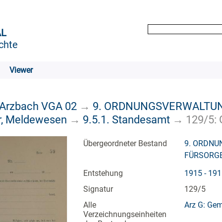
AL
chte
Viewer
 Arzbach VGA 02
→
9. ORDNUNGSVERWALTUN
r, Meldewesen
→
9.5.1. Standesamt
→
129/5: 
Übergeordneter Bestand
9. ORDNU
FÜRSORG
Entstehung
1915 - 19
Signatur
129/5
Alle
Arz G: Ge
Verzeichnungseinheiten