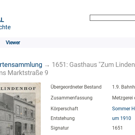
AL
chte
Viewer
artensammlung
→
1651: Gasthaus "Zum Linden
ms Marktstraße 9
Übergeordneter Bestand
1.9. Bahnh
Zusammenfassung
Metzgerei 
Körperschaft
Sommer Hei
Entstehung
um 1910
Signatur
1651