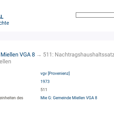
AL
chte
 Miellen VGA 8
→
511: Nachtragshaushaltssat
ellen
vgv [Provenienz]
1973
511
einheiten des
Mie G: Gemeinde Miellen VGA 8