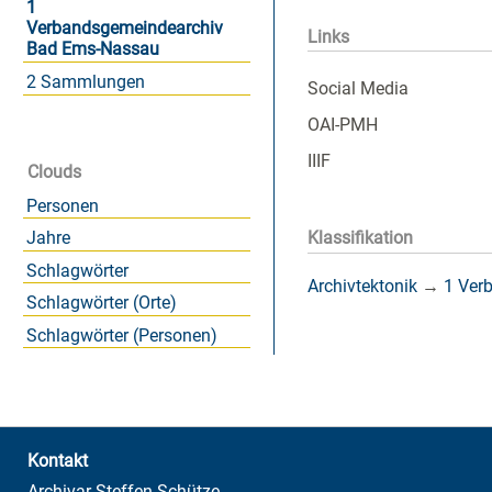
1
Verbandsgemeindearchiv
Links
Bad Ems-Nassau
2 Sammlungen
Social Media
OAI-PMH
IIIF
Clouds
Personen
Jahre
Klassifikation
Schlagwörter
Archivtektonik
→
1 Ver
Schlagwörter (Orte)
Schlagwörter (Personen)
Kontakt
Archivar Steffen Schütze