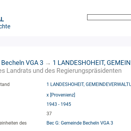
AL
chte
 Becheln VGA 3
→
1 LANDESHOHEIT, GEME
s Landrats und des Regierungspräsidenten
stand
1 LANDESHOHEIT, GEMEINDEVERWALT
x [Provenienz]
1943 - 1945
37
einheiten des
Bec G: Gemeinde Becheln VGA 3