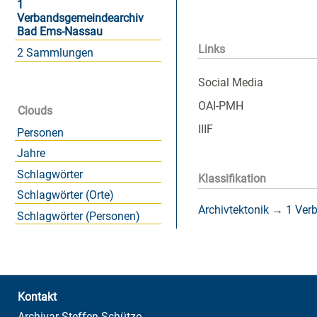
1
Verbandsgemeindearchiv
Bad Ems-Nassau
Links
2 Sammlungen
Social Media
OAI-PMH
Clouds
IIIF
Personen
Jahre
Schlagwörter
Klassifikation
Schlagwörter (Orte)
Archivtektonik
→
1 Ver
Schlagwörter (Personen)
Kontakt
Archivar Steffen Schütze