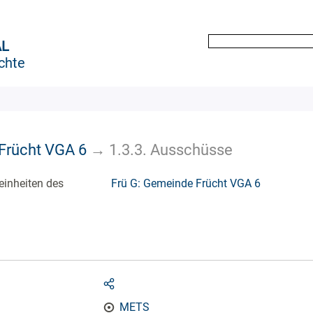
AL
chte
Frücht VGA 6
→
1.3.3. Ausschüsse
einheiten des
Frü G: Gemeinde Frücht VGA 6
METS