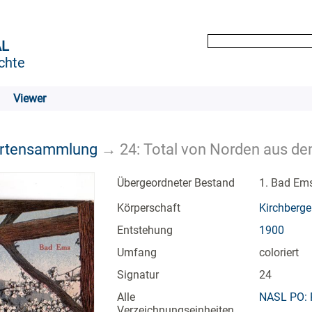
AL
chte
Viewer
artensammlung
→
24: Total von Norden aus d
Übergeordneter Bestand
1. Bad Em
Körperschaft
Kirchberge
Entstehung
1900
Umfang
coloriert
Signatur
24
Alle
NASL PO: 
Verzeichnungseinheiten