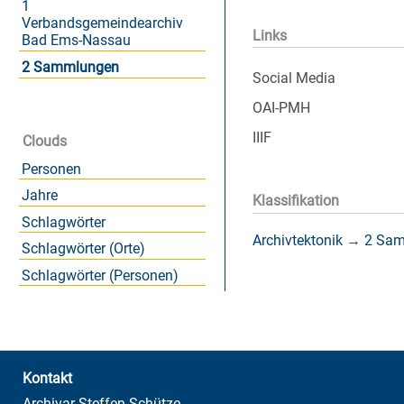
1
Verbandsgemeindearchiv
Links
Bad Ems-Nassau
2 Sammlungen
Social Media
OAI-PMH
IIIF
Clouds
Personen
Jahre
Klassifikation
Schlagwörter
Archivtektonik
→
2 Sa
Schlagwörter (Orte)
Schlagwörter (Personen)
Kontakt
Archivar Steffen Schütze