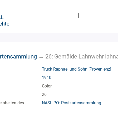
AL
chte
artensammlung
→
26: Gemälde Lahnwehr lahna
Truck Raphael und Sohn [Provenienz]
1910
Color
26
einheiten des
NASL PO: Postkartensammlung