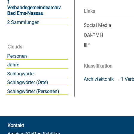
1
Verbandsgemeindearchiv
Links
Bad Ems-Nassau
2 Sammlungen
Social Media
OAI-PMH
IIIF
Clouds
Personen
Jahre
Klassifikation
Schlagwörter
Archivtektonik
→
1 Ver
Schlagwörter (Orte)
Schlagwörter (Personen)
Kontakt
Archivar Steffen Schütze