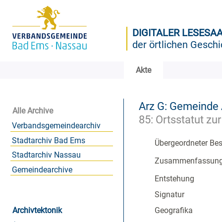
DIGITALER LESESA
der örtlichen Geschi
Akte
Arz G: Gemeinde
Alle Archive
85: Ortsstatut z
Verbandsgemeindearchiv
Stadtarchiv Bad Ems
Übergeordneter Be
Stadtarchiv Nassau
Zusammenfassun
Gemeindearchive
Entstehung
Signatur
Archivtektonik
Geografika