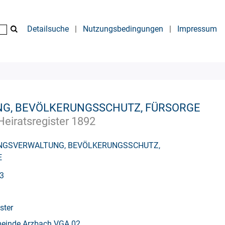
Detailsuche
|
Nutzungsbedingungen
|
Impressum
G, BEVÖLKERUNGSSCHUTZ, FÜRSORGE
Heiratsregister 1892
NGSVERWALTUNG, BEVÖLKERUNGSSCHUTZ,
E
93
ster
meinde Arzbach VGA 02