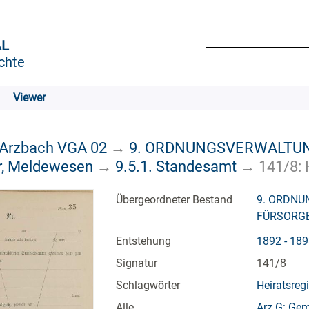
AL
chte
Viewer
 Arzbach VGA 02
→
9. ORDNUNGSVERWALTUN
r, Meldewesen
→
9.5.1. Standesamt
→
141/8: 
Übergeordneter Bestand
9. ORDNU
FÜRSORG
Entstehung
1892 - 18
Signatur
141/8
Schlagwörter
Heiratsregi
Alle
Arz G: Ge