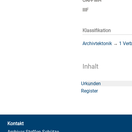
OAI-PMH
IIIF
Klassifikation
Archivtektonik
→
1 Ver
Inhalt
Urkunden
Register
Kontakt
Archivar Steffen Schütze