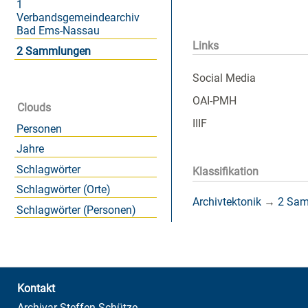
1
Verbandsgemeindearchiv
Bad Ems-Nassau
Links
2 Sammlungen
Social Media
OAI-PMH
Clouds
IIIF
Personen
Jahre
Schlagwörter
Klassifikation
Schlagwörter (Orte)
Archivtektonik
→
2 Sa
Schlagwörter (Personen)
Kontakt
Archivar Steffen Schütze