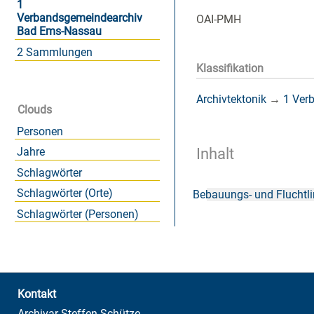
1
Verbandsgemeindearchiv
OAI-PMH
Bad Ems-Nassau
2 Sammlungen
Klassifikation
Archivtektonik
→
1 Ver
Clouds
Personen
Inhalt
Jahre
Schlagwörter
Schlagwörter (Orte)
Bebauungs- und Fluchtl
Schlagwörter (Personen)
Kontakt
Archivar Steffen Schütze