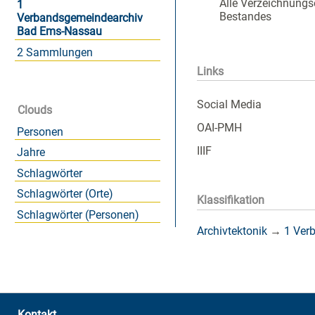
Alle Verzeichnungs
1
Bestandes
Verbandsgemeindearchiv
Bad Ems-Nassau
2 Sammlungen
Links
Social Media
Clouds
OAI-PMH
Personen
IIIF
Jahre
Schlagwörter
Schlagwörter (Orte)
Klassifikation
Schlagwörter (Personen)
Archivtektonik
→
1 Ver
Kontakt