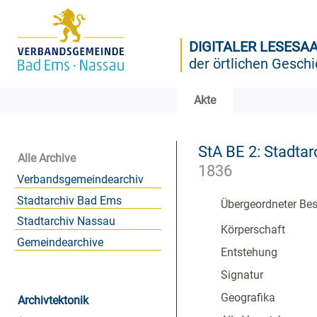
DIGITALER LESESA
der örtlichen Geschi
Akte
StA BE 2: Stadtar
Alle Archive
1836
Verbandsgemeindearchiv
Stadtarchiv Bad Ems
Übergeordneter Be
Stadtarchiv Nassau
Körperschaft
Gemeindearchive
Entstehung
Signatur
Geografika
Archivtektonik