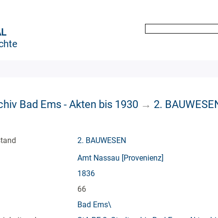
AL
chte
chiv Bad Ems - Akten bis 1930
→
2. BAUWESE
stand
2. BAUWESEN
Amt Nassau [Provenienz]
1836
66
Bad Ems\