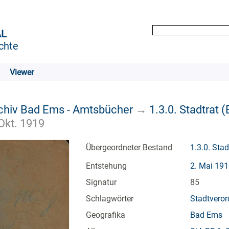
AL
chte
Viewer
rchiv Bad Ems - Amtsbücher
→
1.3.0. Stadtrat
 Okt. 1919
Übergeordneter Bestand
1.3.0. Sta
Entstehung
2. Mai 191
Signatur
85
Schlagwörter
Stadtvero
Geografika
Bad Ems