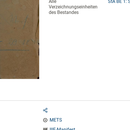
Alle
StA BE 1: 
Verzeichnungseinheiten
des Bestandes
METS
IIIF-Manifest