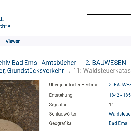
AL
chte
Viewer
rchiv Bad Ems - Amtsbücher
→
2. BAUWESEN
r, Grundstücksverkehr
→
11: Waldsteuerkatas
Übergeordneter Bestand
2. BAUWE
Entstehung
1842 - 18
Signatur
11
Schlagwörter
Waldsteuer
Geografika
Bad Ems