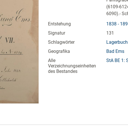
(6109-6124
6090).- Sc
Entstehung
1838 - 18
Signatur
131
Schlagwörter
Lagerbuch
Geografika
Bad Ems
Alle
StA BE 1: 
Verzeichnungseinheiten
des Bestandes