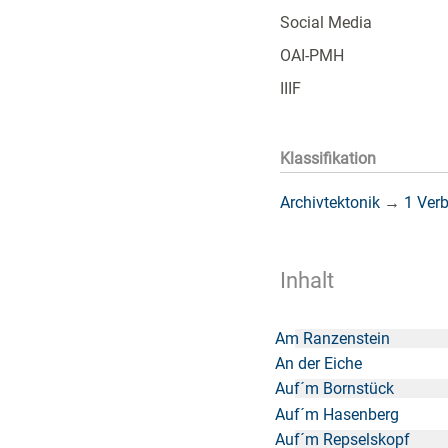
Social Media
OAI-PMH
IIIF
Klassifikation
Archivtektonik
→
1 Ver
Inhalt
Am Ranzenstein
An der Eiche
Auf´m Bornstück
Auf´m Hasenberg
Auf´m Repselskopf