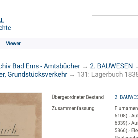
AL
chte
Viewer
rchiv Bad Ems - Amtsbücher
→
2. BAUWESEN
r, Grundstücksverkehr
→
131: Lagerbuch 1838
Übergeordneter Bestand
2. BAUWE
Zusammenfassung
Flurnamen:
6108).- Au
6339).- Au
5866).- El
Pahlsgrabe