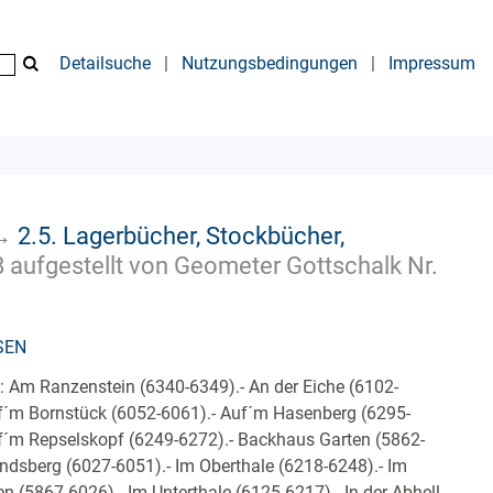
Detailsuche
|
Nutzungsbedingungen
|
Impressum
→
2.5. Lagerbücher, Stockbücher,
 aufgestellt von Geometer Gottschalk Nr.
SEN
 Am Ranzenstein (6340-6349).- An der Eiche (6102-
f´m Bornstück (6052-6061).- Auf´m Hasenberg (6295-
f´m Repselskopf (6249-6272).- Backhaus Garten (5862-
endsberg (6027-6051).- Im Oberthale (6218-6248).- Im
n (5867-6026).- Im Unterthale (6125-6217).- In der Abhell