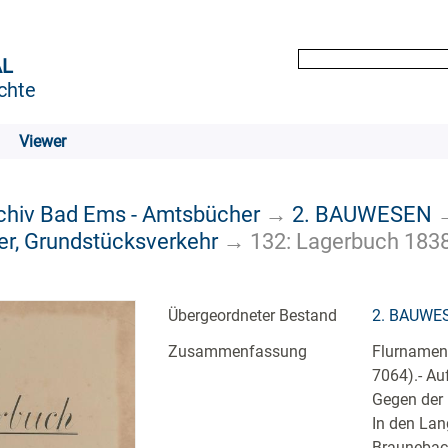
AL
chte
Viewer
rchiv Bad Ems - Amtsbücher
→
2. BAUWESEN
r, Grundstücksverkehr
→
132: Lagerbuch 1838
Übergeordneter Bestand
2. BAUWE
Zusammenfassung
Flurnamen:
7064).- Au
Gegen der 
In den Lan
Braunebach