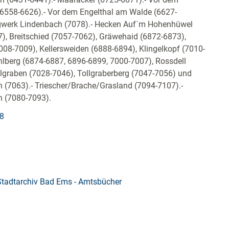
(6558-6626).- Vor dem Engelthal am Walde (6627-
gwerk Lindenbach (7078).- Hecken Auf´m Hohenhüwel
), Breitschied (7057-7062), Gräwehaid (6872-6873),
008-7009), Kellersweiden (6888-6894), Klingelkopf (7010-
lberg (6874-6887, 6896-6899, 7000-7007), Rossdell
llgraben (7028-7046), Tollgraberberg (7047-7056) und
n (7063).- Triescher/Brache/Grasland (7094-7107).-
n (7080-7093).
98
Stadtarchiv Bad Ems - Amtsbücher