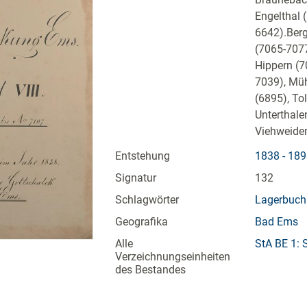
Engelthal 
6642).Ber
(7065-7077
Hippern (7
7039), Müh
(6895), To
Unterthale
Viehweide
Entstehung
1838 - 18
Signatur
132
Schlagwörter
Lagerbuch
Geografika
Bad Ems
Alle
StA BE 1: 
Verzeichnungseinheiten
des Bestandes