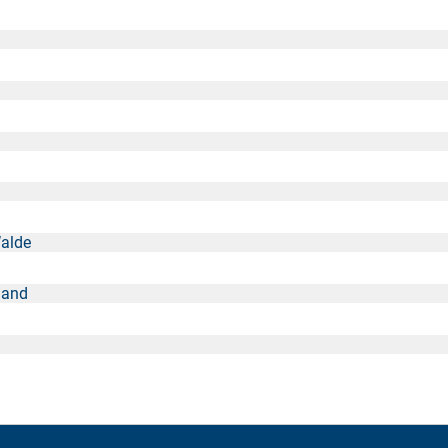
alde
sland