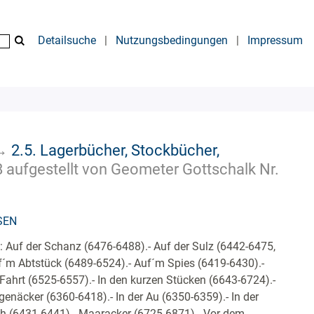
Detailsuche
|
Nutzungsbedingungen
|
Impressum
→
2.5. Lagerbücher, Stockbücher,
 aufgestellt von Geometer Gottschalk Nr.
SEN
 Auf der Schanz (6476-6488).- Auf der Sulz (6442-6475,
f´m Abtstück (6489-6524).- Auf´m Spies (6419-6430).-
Fahrt (6525-6557).- In den kurzen Stücken (6643-6724).-
genäcker (6360-6418).- In der Au (6350-6359).- In der
 (6431-6441).- Maaracker (6725-6871).- Vor dem