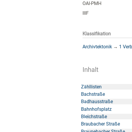
OAI-PMH
IIIF
Klassifikation
Archivtektonik
→
1 Ver
Inhalt
Zähllisten
Bachstraße
Badhausstraße
Bahnhofsplatz
Bleichstraße
Braubacher Straße
Braunebacher Straße