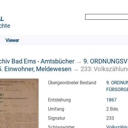
AL
chte
Viewer
rchiv Bad Ems - Amtsbücher
→
9. ORDNUNGSV
5. Einwohner, Meldewesen
→
233: Volkszählun
Übergeordneter Bestand
9. ORDNU
FÜRSORG
Entstehung
1867
Umfang
2 Bde.
Signatur
233
Schlagwörter
Volkszähl