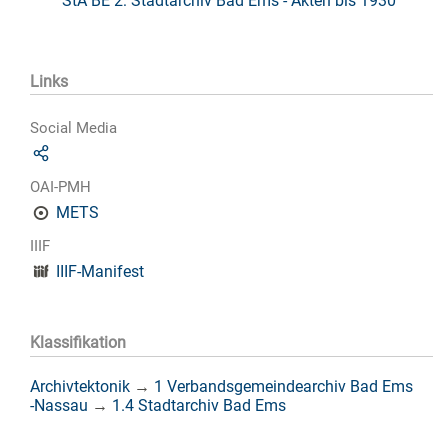
StA BE 2: Stadtarchiv Bad Ems - Akten bis 1930
Links
Social Media
OAI-PMH
METS
IIIF
IIIF-Manifest
Klassifikation
Archivtektonik
→
1 Verbandsgemeindearchiv Bad Ems
-Nassau
→
1.4 Stadtarchiv Bad Ems