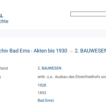
AL
chte
chiv Bad Ems - Akten bis 1930
→
2. BAUWESE
stand
2. BAUWESEN
g
enth. u.a.: Ausbau des Ehrenfriedhofs un
1928
1893
Bad Ems\