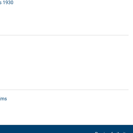
is 1930
 Ems