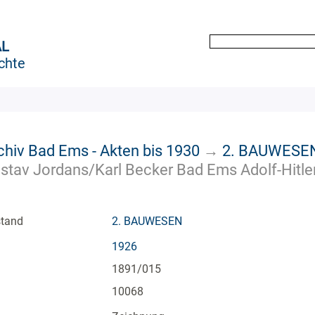
AL
chte
chiv Bad Ems - Akten bis 1930
→
2. BAUWESE
tav Jordans/Karl Becker Bad Ems Adolf-Hitler-
stand
2. BAUWESEN
1926
1891/015
10068