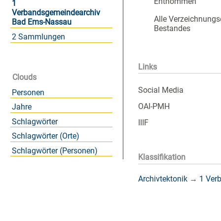
Entnommen
1
Verbandsgemeindearchiv
Alle Verzeichnungs
Bad Ems-Nassau
Bestandes
2 Sammlungen
Links
Clouds
Social Media
Personen
OAI-PMH
Jahre
Schlagwörter
IIIF
Schlagwörter (Orte)
Schlagwörter (Personen)
Klassifikation
Archivtektonik
→
1 Ver