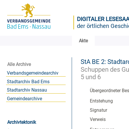
DIGITALER LESESA
der örtlichen Geschi
Akte
StA BE 2: Stadtar
Alle Archive
Schuppen des Gus
Verbandsgemeindearchiv
5 und 6
Stadtarchiv Bad Ems
Stadtarchiv Nassau
Übergeordneter Be
Gemeindearchive
Entstehung
Signatur
Verweis
Archivtektonik