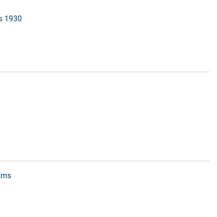
is 1930
 Ems