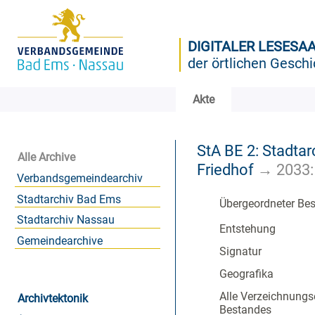
DIGITALER LESESA
der örtlichen Geschi
Akte
StA BE 2: Stadtar
Alle Archive
Friedhof
→
2033:
Verbandsgemeindearchiv
Stadtarchiv Bad Ems
Übergeordneter Be
Stadtarchiv Nassau
Entstehung
Gemeindearchive
Signatur
Geografika
Alle Verzeichnungs
Archivtektonik
Bestandes