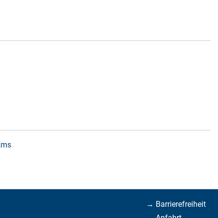
 Ems
→ Barrierefreiheit
→ Anfahrt