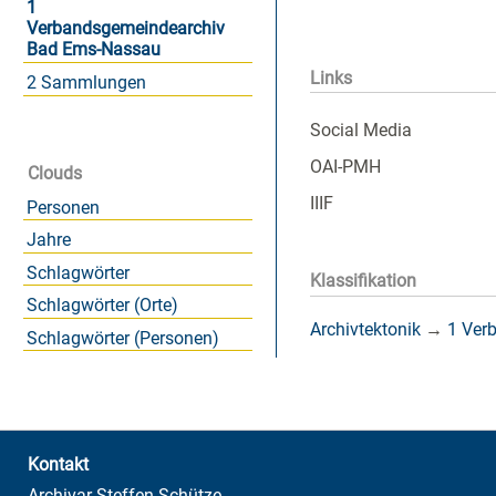
1
Verbandsgemeindearchiv
Bad Ems-Nassau
Links
2 Sammlungen
Social Media
OAI-PMH
Clouds
IIIF
Personen
Jahre
Schlagwörter
Klassifikation
Schlagwörter (Orte)
Archivtektonik
→
1 Ver
Schlagwörter (Personen)
Kontakt
Archivar Steffen Schütze