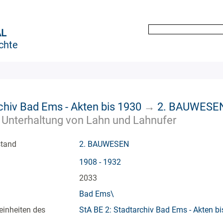
AL
chte
chiv Bad Ems - Akten bis 1930
→
2. BAUWESE
 Unterhaltung von Lahn und Lahnufer
stand
2. BAUWESEN
1908 - 1932
2033
Bad Ems\
einheiten des
StA BE 2: Stadtarchiv Bad Ems - Akten b