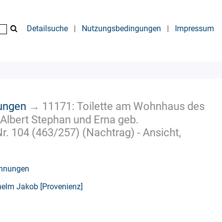
Detailsuche
|
Nutzungsbedingungen
|
Impressum
nungen
→
11171: Toilette am Wohnhaus des
lbert Stephan und Erna geb.
r. 104 (463/257) (Nachtrag) - Ansicht,
chnungen
helm Jakob [Provenienz]