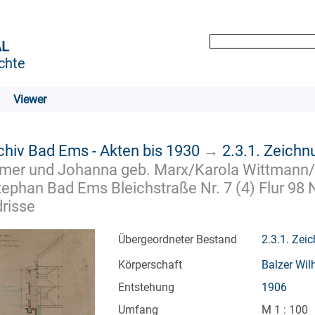
AL
chte
Viewer
chiv Bad Ems - Akten bis 1930
→
2.3.1. Zeich
mer und Johanna geb. Marx/Karola Wittmann/A
ephan Bad Ems Bleichstraße Nr. 7 (4) Flur 98 N
drisse
Übergeordneter Bestand
2.3.1. Zei
Körperschaft
Balzer Wil
Entstehung
1906
Umfang
M 1 : 100