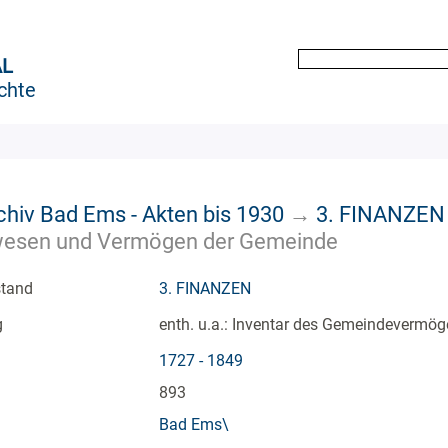
AL
chte
chiv Bad Ems - Akten bis 1930
→
3. FINANZEN
wesen und Vermögen der Gemeinde
stand
3. FINANZEN
g
enth. u.a.: Inventar des Gemeindevermö
1727 - 1849
893
Bad Ems\