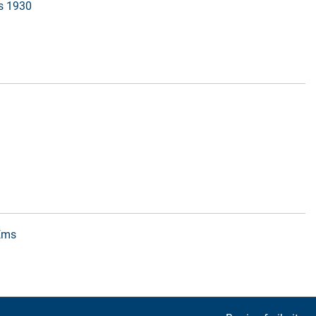
is 1930
 Ems