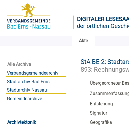
DIGITALER LESESA
der örtlichen Geschi
Akte
StA BE 2: Stadtar
Alle Archive
893: Rechnungs
Verbandsgemeindearchiv
Stadtarchiv Bad Ems
Übergeordneter Be
Stadtarchiv Nassau
Zusammenfassun
Gemeindearchive
Entstehung
Signatur
Archivtektonik
Geografika