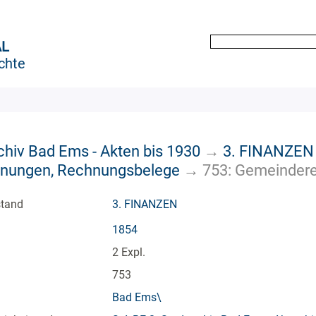
AL
chte
chiv Bad Ems - Akten bis 1930
→
3. FINANZEN
chnungen, Rechnungsbelege
→
753: Gemeinder
stand
3. FINANZEN
1854
2 Expl.
753
Bad Ems\