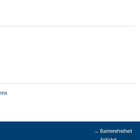
 Ems
→ Barrierefreiheit
→ Anfahrt