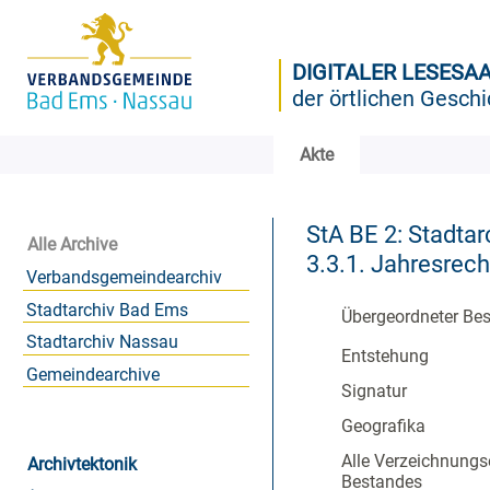
DIGITALER LESESA
der örtlichen Geschi
Akte
StA BE 2: Stadtar
Alle Archive
3.3.1. Jahresre
Verbandsgemeindearchiv
Stadtarchiv Bad Ems
Übergeordneter Be
Stadtarchiv Nassau
Entstehung
Gemeindearchive
Signatur
Geografika
Alle Verzeichnungs
Archivtektonik
Bestandes