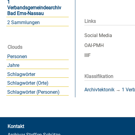
1
Verbandsgemeindearchiv
Bad Ems-Nassau
Links
2 Sammlungen
Social Media
OAI-PMH
Clouds
IIIF
Personen
Jahre
Schlagwörter
Klassifikation
Schlagwörter (Orte)
Archivtektonik
→
1 Ver
Schlagwörter (Personen)
Kontakt
Archivar Steffen Schütze