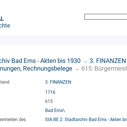
AL
chte
chiv Bad Ems - Akten bis 1930
→
3. FINANZEN
chnungen, Rechnungsbelege
→
615: Bürgermeis
stand
3. FINANZEN
1716
615
Bad Ems\
einheiten des
StA BE 2: Stadtarchiv Bad Ems - Akten b