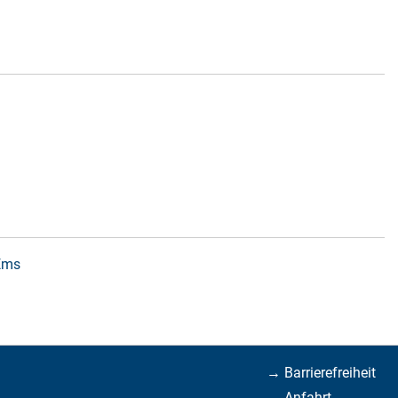
 Ems
→ Barrierefreiheit
→ Anfahrt