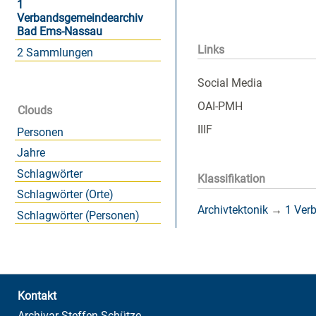
1
Verbandsgemeindearchiv
Bad Ems-Nassau
Links
2 Sammlungen
Social Media
OAI-PMH
Clouds
IIIF
Personen
Jahre
Schlagwörter
Klassifikation
Schlagwörter (Orte)
Archivtektonik
→
1 Ver
Schlagwörter (Personen)
Kontakt
Archivar Steffen Schütze