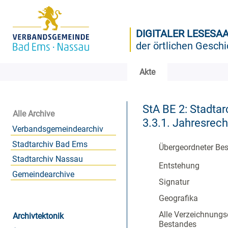
DIGITALER LESESA
der örtlichen Geschi
Akte
StA BE 2: Stadtar
Alle Archive
3.3.1. Jahresre
Verbandsgemeindearchiv
Stadtarchiv Bad Ems
Übergeordneter Be
Stadtarchiv Nassau
Entstehung
Gemeindearchive
Signatur
Geografika
Alle Verzeichnungs
Archivtektonik
Bestandes