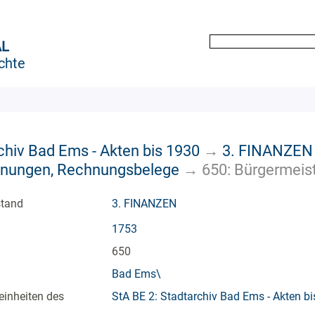
AL
chte
chiv Bad Ems - Akten bis 1930
→
3. FINANZEN
chnungen, Rechnungsbelege
→
650: Bürgermeis
stand
3. FINANZEN
1753
650
Bad Ems\
einheiten des
StA BE 2: Stadtarchiv Bad Ems - Akten b