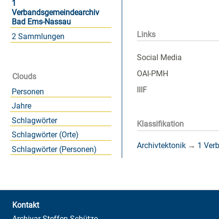
1
Verbandsgemeindearchiv
Bad Ems-Nassau
Links
2 Sammlungen
Social Media
OAI-PMH
Clouds
IIIF
Personen
Jahre
Schlagwörter
Klassifikation
Schlagwörter (Orte)
Archivtektonik
→
1 Ver
Schlagwörter (Personen)
Kontakt
Archivar Steffen Schütze