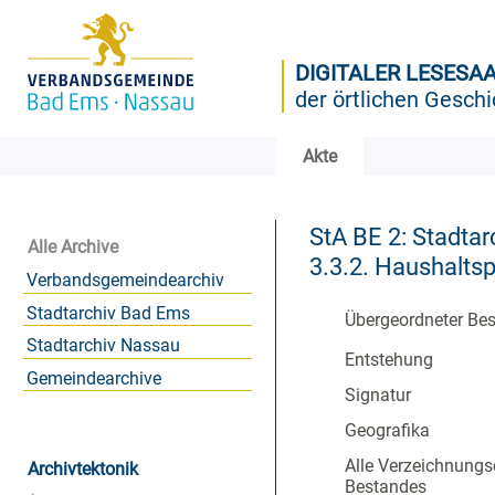
DIGITALER LESESA
der örtlichen Geschi
Akte
StA BE 2: Stadtar
Alle Archive
3.3.2. Haushalts
Verbandsgemeindearchiv
Stadtarchiv Bad Ems
Übergeordneter Be
Stadtarchiv Nassau
Entstehung
Gemeindearchive
Signatur
Geografika
Alle Verzeichnungs
Archivtektonik
Bestandes