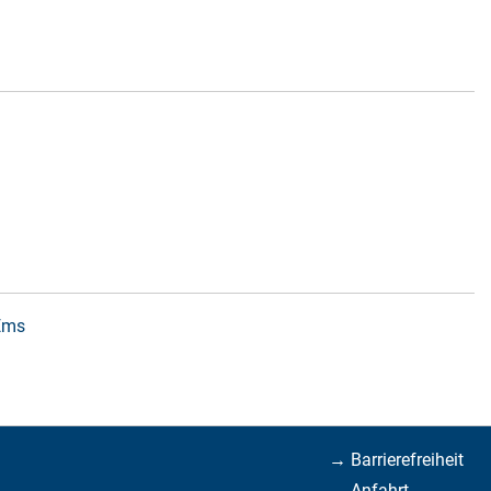
 Ems
→ Barrierefreiheit
→ Anfahrt