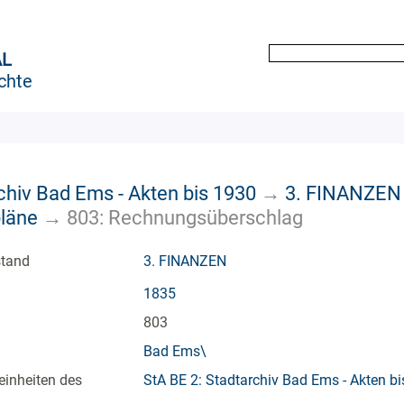
AL
chte
chiv Bad Ems - Akten bis 1930
→
3. FINANZEN
pläne
→
803: Rechnungsüberschlag
stand
3. FINANZEN
1835
803
Bad Ems\
einheiten des
StA BE 2: Stadtarchiv Bad Ems - Akten b