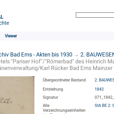
AL
chte
Viewer
chiv Bad Ems - Akten bis 1930
→
2. BAUWESE
els "Pariser Hof"/"Römerbad" des Heinrich Ma
enverwaltung/Karl Rücker Bad Ems Mainzer Str
Übergeordneter Bestand
2. BAUWE
Entstehung
1842
Signatur
071_1842
Alle
StA BE 2: 
Verzeichnungseinheiten