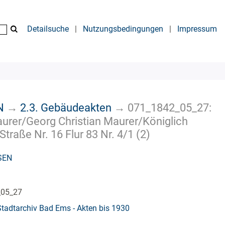
Detailsuche
|
Nutzungsbedingungen
|
Impressum
N
→
2.3. Gebäudeakten
→
071_1842_05_27:
urer/Georg Christian Maurer/Königlich
aße Nr. 16 Flur 83 Nr. 4/1 (2)
SEN
_05_27
Stadtarchiv Bad Ems - Akten bis 1930