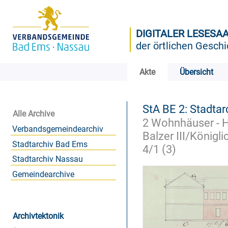
DIGITALER LESESA
der örtlichen Geschi
Akte
Übersicht
StA BE 2: Stadtar
Alle Archive
2 Wohnhäuser - Ho
Verbandsgemeindearchiv
Balzer III/König
Stadtarchiv Bad Ems
4/1 (3)
Stadtarchiv Nassau
Gemeindearchive
Archivtektonik