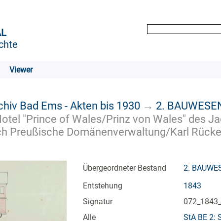
AL
chte
Viewer
chiv Bad Ems - Akten bis 1930
→
2. BAUWESE
tel "Prince of Wales/Prinz von Wales" des Jac
lich Preußische Domänenverwaltung/Karl Rücker
Übergeordneter Bestand
2. BAUWE
Entstehung
1843
Signatur
072_1843
Alle
StA BE 2: 