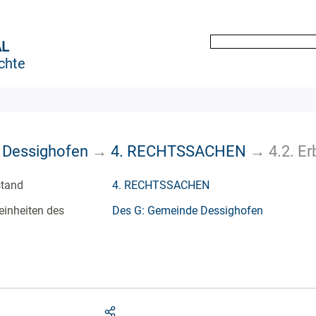
AL
chte
 Dessighofen
→
4. RECHTSSACHEN
→
4.2. E
stand
4. RECHTSSACHEN
einheiten des
Des G: Gemeinde Dessighofen