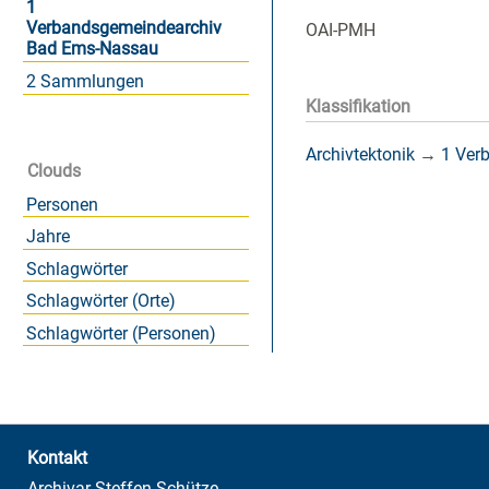
1
Verbandsgemeindearchiv
OAI-PMH
Bad Ems-Nassau
2 Sammlungen
Klassifikation
Archivtektonik
→
1 Ver
Clouds
Personen
Jahre
Schlagwörter
Schlagwörter (Orte)
Schlagwörter (Personen)
Kontakt
Archivar Steffen Schütze