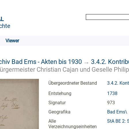
AL
chte
Viewer
chiv Bad Ems - Akten bis 1930
→
3.4.2. Kontrib
ürgermeister Christian Cajan und Geselle Philip
Übergeordneter Bestand
3.4.2. Kont
Entstehung
1738
Signatur
973
Geografika
Bad Ems\
Alle
StA BE 2: 
Verzeichnungseinheiten