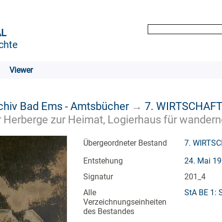
AL
chte
Viewer
rchiv Bad Ems - Amtsbücher
→
7. WIRTSCHAF
Herberge zur Heimat, Logierhaus für wandern
Übergeordneter Bestand
7. WIRTS
Entstehung
24. Mai 19
Signatur
201_4
Alle
StA BE 1: 
Verzeichnungseinheiten
des Bestandes